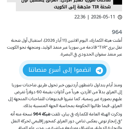
شاحنات سوريا تهجر الأردن.. العراق يستقبل أول
بابل
بابل
شحنة TIR متجهة إلى الكويت
تقارير
تقارير
البصرة
البصرة
2026-05-11 | 22:36
أفلام
أفلام
بغداد
بغداد
964
دهوك
دهوك
أعلنت هيئة الكمارك، اليوم الاثنين (11 أيار 2026)، استقبال أول شحنة
ديالى
ديالى
كوردى
كوردى
نقل بري “TIR” قادمة من سوريا عبر منفذ الوليد، ومتجهة نحو الكويت
English
English
الديوانية
الديوانية
عبر منفذ سفوان الحدودي في البصرة.
ذي قار
ذي قار
انضموا إلى أسرع منصاتنا
السليمانية
السليمانية
الاشعارات
الاشعارات
صلاح الدين
صلاح الدين
ومنذ أيام يتداول ناشطون أردنيون خبر تحول طريق شاحنات سوريا
كربلاء
كربلاء
إلى العراق بدلاً من الأردن، هرباً من أتاوات بقيمة 60 دولاراً تفرض
عليهم بصورة غير رسمية، كما نشروا فيديوهات للشاحنات المتجهة إلى
كركوك
كركوك
العراق، فيما طالبوا الحكومة بمحاسبة الجهة المتسببة بذلك.
المثنى
المثنى
وذكرت الهيئة العامة للكمارك في بيان، تلقت
شبكة 964
نسخة منه أنه
ميسان
ميسان
“في إنجاز نوعي يعكس تنامي دور العراق كمحور إقليمي لحركة النقل
والتجارة الدولية، وبإشراف ومتابعة مباشرة من مدير عام الهيئة