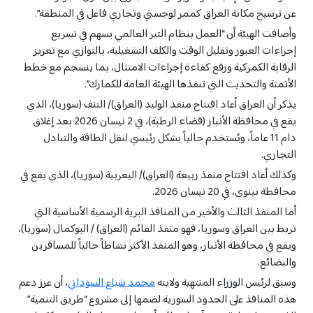
عن ترسيخ مكانة العراق كممر لوجستي وتجاري فاعل في المنطقة”.
وأضافت الهيئة أن “العمل بنظام التير العالمي يسهم في تسريع
إجراءات العبور وتقليل الوقت والكلف التشغيلية، بالتوازي مع تعزيز
الرقابة الكمركية ورفع كفاءة إجراءات الامتثال، بما ينسجم مع خطط
الأتمتة والتحديث التي تنفذها الهيئة العامة للكمارك”.
يذكر أن العراق أعاد افتتاح منفذ الوليد (العراق)/ التنف (سوريا)، الذي
يقع في محافظة الأنبار (قضاء الرطبة)، في 2 نيسان 2026 بعد إغلاق
دام 11 عاماً، ويُستخدم حالياً بشكل رئيسي لنقل الطاقة والتبادل
التجاري.
وكذلك أعاد افتتاح منفذ ربيعة (العراق)/ اليعربية (سوريا)، الذي يقع في
محافظة نينوى، في 20 نيسان 2026.
أما المنفذ الثالث والأخير من المنافذ البرية الرسمية الأساسية التي
تربط بين العراق وسوريا، فهو منفذ القائم (العراق) / البوكمال (سوريا)،
ويقع في محافظة الأنبار، وهو المنفذ الأكثر نشاطاً حالياً للمسافرين
والبضائع.
وسبق لرئيس الوزراء المنتهية ولايته
محمد شياع السوداني
، أن عزز دعم
هذه المنافذ على الحدود السورية لضمها إلى مشروع “طريق التنمية”