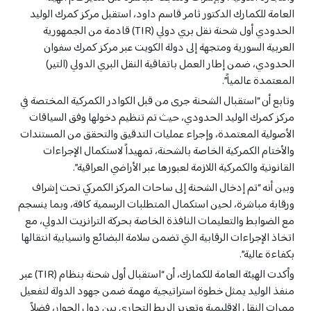
النجف
النجف
العامة للكمارك الدكتور ثامر قاسم داود، استقبل مركز كمرك الوليد
نينوى
نينوى
الحدودي أول شحنة نقل بري دولي (TIR) قادمة من الجمهورية
العربية السورية ومتجهة إلى دولة الكويت عبر مركز كمرك سفوان
واسط
واسط
الحدودي، ضمن إطار العمل باتفاقية النقل البري الدولي (التير)
حلبجة
حلبجة
المعتمدة عالمياً”.
وتابع أن “استقبال الشحنة جرى من قبل الكوادر الكمركية المختصة في
مركز كمرك الوليد الحدودي، حيث تم تنظيم دخولها وفق السياقات
الأصولية المعتمدة، وإجراء عمليات التدقيق والتحقق من المستندات
والأختام الكمركية الخاصة بالشحنة، تمهيداً لاستكمال الإجراءات
القانونية والكمركية اللازمة لعبورها عبر الأراضي العراقية”.
وبين أنه “تم إدخال الشحنة إلى ساحات المركز الكمركي تحت إشراف
ورقابة مباشرة، لحين استكمال المتطلبات الرسمية كافة، وبما ينسجم
مع الضوابط والتعليمات النافذة الخاصة بحركة الترانزيت الدولي، مع
اتخاذ الإجراءات الرقابية التي تضمن سلامة البضائع وانسيابية انتقالها
بكفاءة عالية”.
وأكدت الهيئة العامة للكمارك، أن “استقبال أول شحنة بنظام (TIR) عبر
منفذ الوليد يمثل خطوة استراتيجية مهمة ضمن جهود الدولة لتفعيل
ممرات النقل الإقليمية وتعزيز الربط التجاري بين دول الجوار، فضلاً