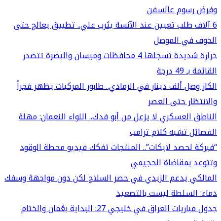
وفرض رسوم عالسفن
6 آلاف طلب تعيين عند الآنسة يثرب علي.. تطبيق يعالج حتى
الخوف في الموصل
حرارة شديدة تسجلها 4 محافظات وميسان والبصرة تتصدر
القائمة بـ 49 درجة
الكاز وصل ألف دينار في الرمادي.. طابور المركبات يظهر فجراً
والانتظار حتى العصر
الناطق العسكري لا يزعل من أبو فدك.. اللواء النعمان: مهلة
الفصائل تشبه كلام ترامب
“فبركة لحصد لايكات”.. المنتجات تفكك فيديو محطة الوقود
وتتوعد بمقاضاة الحجيمي
المالكي يدعم الزيدي في حصر السلاح لكن دون مواجهة وسفك
دماء: السلطة ليست بالتصعيد
جدول مباريات العراق في خليجي 27: البداية بعُمان والختام