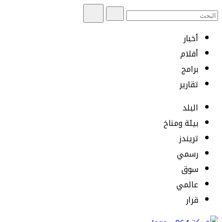
أخبار
أفلام
برامج
تقارير
البلد
بيئة ومناخ
تريندز
رسمي
سوق
عالمي
قرار