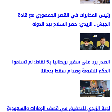
رئيس المخابرات في القصر الجمهوري مع قادة
الجيش.. الزيدي: حصر السلاح بيد الدولة
الصدر يرد على سفير بريطانيا بـ5 نقاط: لم تسلموا
الحكم للشيعة وصدام سقط بدمائنا
لجنة الزيدي للتحقيق في قصف الإمارات والسعودية