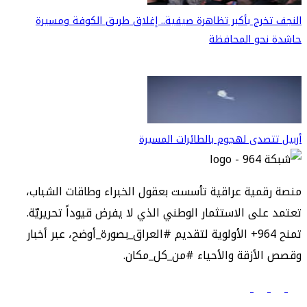
النجف تخرج بأكبر تظاهرة صيفية.. إغلاق طريق الكوفة ومسيرة
حاشدة نحو المحافظة
أربيل تتصدى لهجوم بالطائرات المسيرة
منصة رقمية عراقية تأسست بعقول الخبراء وطاقات الشباب،
تعتمد على الاستثمار الوطني الذي لا يفرض قيوداً تحريريّة.
تمنح 964+ الأولوية لتقديم #العراق_بصورة_أوضح، عبر أخبار
وقصص الأزقة والأحياء #من_كل_مكان.