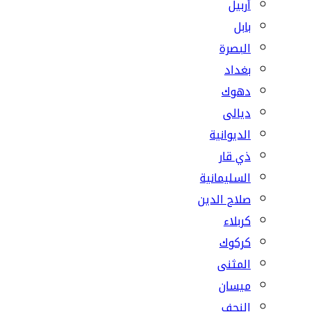
أربيل
بابل
البصرة
بغداد
دهوك
ديالى
الديوانية
ذي قار
السليمانية
صلاح الدين
كربلاء
كركوك
المثنى
ميسان
النجف