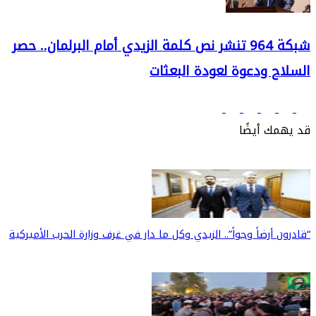
شبكة 964 تنشر نص كلمة الزيدي أمام البرلمان.. حصر
السلاح ودعوة لعودة البعثات
قد يهمك أيضًا
“قادرون أرضاً وجواً”.. الزيدي وكل ما دار في غرف وزارة الحرب الأميركية