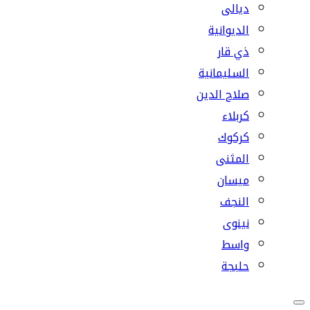
ديالى
الديوانية
ذي قار
السليمانية
صلاح الدين
كربلاء
كركوك
المثنى
ميسان
النجف
نينوى
واسط
حلبجة