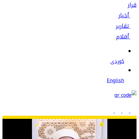
قرار
أخبار
تقارير
أفلام
كوردى
English