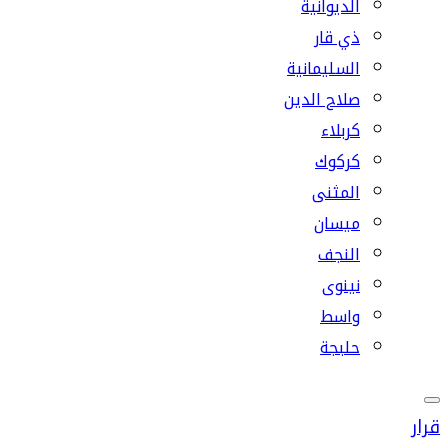
الديوانية
ذي قار
السليمانية
صلاح الدين
كربلاء
كركوك
المثنى
ميسان
النجف
نينوى
واسط
حلبجة
قرار