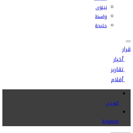
نينوى
واسط
حلبجة
قرار
أخبار
تقارير
أفلام
كوردى
English