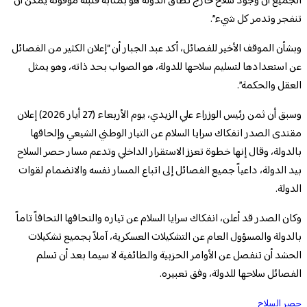
الجميع أن وجود سلاح خارج نطاق الدولة هو بمثابة قنبلة موقوتة يمكن أن
تنفجر وتدمر كل شيء”.
وبشأن الموقف الأخير للفصائل، أكد عبد الجبار أن “إعلان الكثير من الفصائل
عن استعدادها لتسليم سلاحها للدولة، هو الصواب بحد ذاته، وهو يمثل
العقل والحكمة”.
وسبق أن ثمن رئيس الوزراء علي الزيدي، يوم الأربعاء (27 أيار 2026) إعلان
مقتدى الصدر انفكاك سرايا السلام عن التيار الوطني الشيعي وإلحاقها
بالدولة، وقال إنها خطوة تعزز الاستقرار الداخلي وتدعم مسار حصر السلاح
بيد الدولة، داعياً جميع الفصائل إلى اتباع المسار نفسه والانضمام لقوات
الدولة.
وكان الصدر قد أعلن، انفكاك سرايا السلام عن تياره والتحاقها التحاقاً تاماً
بالدولة والمسؤول العام عن التشكيلات العسكرية، آملاً بجميع تشكيلات
الحشد أن تنفصل عن الأوامر الحزبية والطائفية لا سيما بعد أن تسلم
الفصائل سلاحها للدولة، وفق تعبيره.
حصر السلاح