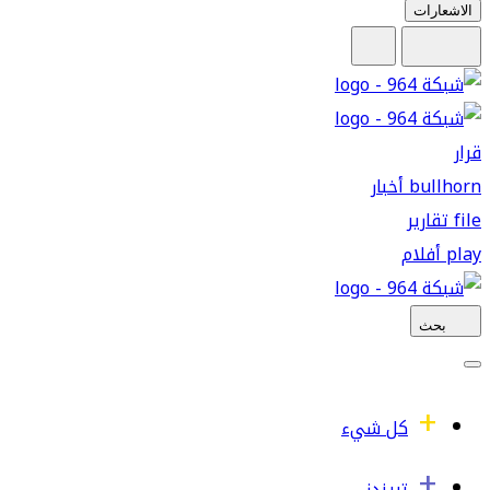
الاشعارات
قرار
bullhorn
أخبار
file
تقارير
play
أفلام
بحث
كل شيء
تريندز