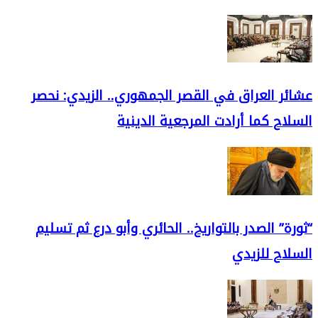
عشائر العراق في القصر الجمهوري.. الزيدي: نحصر
السلاح كما أرادت المرجعية الدينية
“ثورة” الصدر بالتواريخ.. الحائري وأبو درع ثم تسليم
السلاح للزيدي