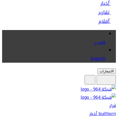
أخبار
تقارير
أفلام
كوردى
English
الاشعارات
قرار
bullhorn
أخبار