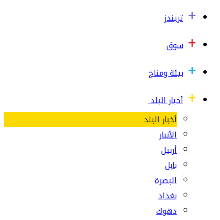
تريندز
سوق
بيئة ومناخ
أخبار البلد
أخبار البلد
الأنبار
أربيل
بابل
البصرة
بغداد
دهوك