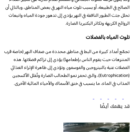
الصالح في الطبيعة، أو بسبب تلوث مياه النهر في بعض المناطق، وبالتالي أن ​
تحلل جثث الطيور النافقة في النهر يؤدي إلى تدهور جودة المياه وانبعاث
الروائح الكريهة وتكاثر البكتيريا الضارة.
تلوث المياه بالفضلات
​تجمّع أعداد كبيرة من البط في مناطق محددة من ضفاف النهر (خاصة قرب
المتنزهات حيث يقوم الناس بإطعامها) يؤدي إلى تراكم فضلاتها. هذه
الفضلات غنية بالنيتروجين والفوسفور، وتؤدي إلى ظاهرة الإثراء الغذائي
(Eutrophication)، والتي تحفز نمو الطحالب الضارة وتُقلل الأكسجين
المذاب في الماء، ما يتسبب في خنق الأسماك والأحياء المائية الأخرى.
قد يهمك أيضًا