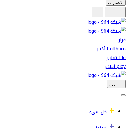
الاشعارات
قرار
bullhorn
أخبار
file
تقارير
play
أفلام
بحث
كل شيء
تريندز