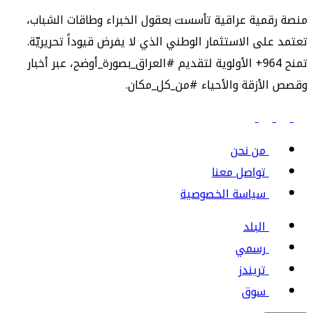
منصة رقمية عراقية تأسست بعقول الخبراء وطاقات الشباب،
تعتمد على الاستثمار الوطني الذي لا يفرض قيوداً تحريريّة.
تمنح 964+ الأولوية لتقديم #العراق_بصورة_أوضح، عبر أخبار
وقصص الأزقة والأحياء #من_كل_مكان.
من نحن
تواصل معنا
سياسة الخصوصية
البلد
رسمي
تريندز
سوق