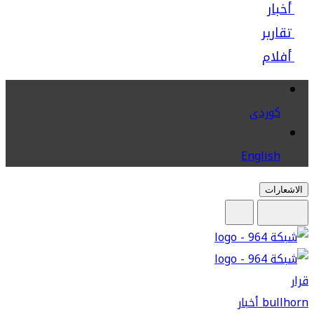
أخبار
تقارير
أفلام
كوردى
English
الاشعارات
قرار
bullhorn
أخبار