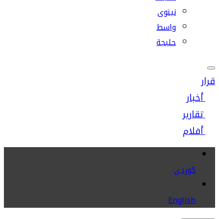
نينوى
واسط
حلبجة
قرار
أخبار
تقارير
أفلام
كوردى
English