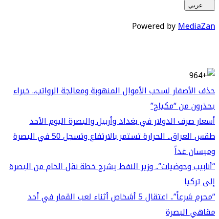
عربي
Powered by
MediaZan
حذف الأصفار لسحب الأموال المنهوبة ومعالجة الرواتب.. خبراء
يحذرون من “مكياج”
أسعار صرف الدولار في بغداد وأربيل والبصرة اليوم الأحد
طقس العراق.. الحرارة تستمر بالارتفاع وتسجل 50 في البصرة
وميسان غداً
“أنابيب وحوضيات”.. وزير النفط يشرح خطة نقل الخام من البصرة
إلى تركيا
“محرم شرعاً”.. اعتقال 5 أشخاص أثناء لعب القمار في أحد
مقاهي البصرة