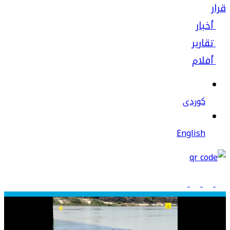
قرار
أخبار
تقارير
أفلام
كوردى
English