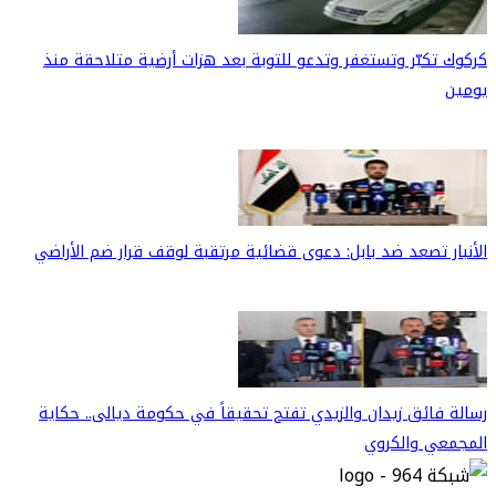
كركوك تكبّر وتستغفر وتدعو للتوبة بعد هزات أرضية متلاحقة منذ
يومين
الأنبار تصعد ضد بابل: دعوى قضائية مرتقبة لوقف قرار ضم الأراضي
رسالة فائق زيدان والزيدي تفتح تحقيقاً في حكومة ديالى.. حكاية
المجمعي والكروي