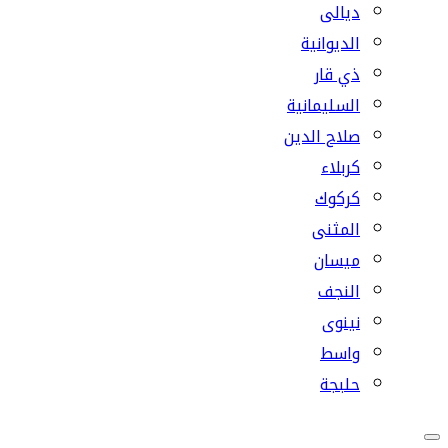
ديالى
الديوانية
ذي قار
السليمانية
صلاح الدين
كربلاء
كركوك
المثنى
ميسان
النجف
نينوى
واسط
حلبجة