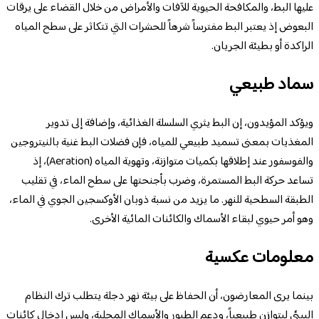
عليها البط، والمكافحة الحيوية للآفات والأمراض من خلال القضاء على يرقات
البعوض إذ يعتبر البط مفترساً شرهاً للحشرات التي تتكاثر على سطح المياه
الراكدة أو بطيئة الجريان.
سماد طبيعي
ويؤكد المؤيدون، إن البط يثري السلسلة الغذائية، وإضافة إلى تدوير
المغذيات بمعنى تسميد طبيعي للمياه، فإن فضلات البط غنية بالنيتروجين
والفوسفور عند إطلاقها بكميات متوازنة، وتهوية المياه (Aeration)، إذ
تساعد حركة البط المستمرة، وضرب بأجنحتها على سطح الماء، في تقليب
الطبقة السطحية للنهر. ما يزيد من نسبة ذوبان الأوكسجين الجوي في الماء،
وهو أمر حيوي لبقاء الأسماك والكائنات المائية الأخرى.
معلومات عكسية
بينما يرى المعارضون، أن الحفاظ على بيئة نهر دجلة يتطلب ترك النظام
البيئي ليتوازن طبيعياً، ودعم الطيور والأسماك المحلية، وليس إدخال كائنات