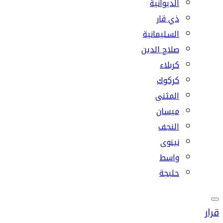
الديوانية
ذي قار
السليمانية
صلاح الدين
كربلاء
كركوك
المثنى
ميسان
النجف
نينوى
واسط
حلبجة
قرار