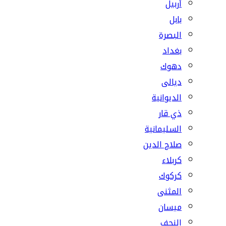
أربيل
بابل
البصرة
بغداد
دهوك
ديالى
الديوانية
ذي قار
السليمانية
صلاح الدين
كربلاء
كركوك
المثنى
ميسان
النجف