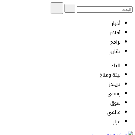
أخبار
أفلام
برامج
تقارير
البلد
بيئة ومناخ
تريندز
رسمي
سوق
عالمي
قرار