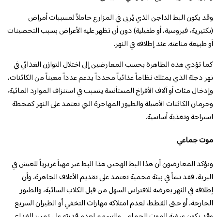
وقد يكون ​البط الداجن الذي يُربى في المزارع حاملاً لمسببات أمراض
(بكتيرية، فيروسية، أو طفيلية) دون أن تظهر عليه الأعراض بسبب التحصينات
أو طبيعة مناعته. عند إطلاقه في النهر.
كما تؤدي هذه الظاهرة بحسب المعارضين إلى اختلال التوازن الغذائي في
نهر دجلة الذي يمتلك نظاماً غذائياً محدداً يدعم عدداً معيناً من الكائنات،
وإدخال مئات أو آلاف الأفراخ المستأنسة يتسبب في ​استنزاف الموارد المائية،
و​حرمان الكائنات الأصيلة والطيور المهاجرة التي تعتمد على النهر كمحطة
استراحة وتغذية أساسية.
موت جماعي
ويؤكد المعارضون أن هذا البط الهجين ​هذا البط غير مهيأ غريزياً للعيش في
البرية، فقد نشأ في بيئة محمية تعتمد على تقديم الأعلاف الجاهزة، وأن
إطلاقه في النهر يعرضه للافتراس السهل من قبل الكلاب السائبة، والطيور
الجارحة، أو حتى القطط، لعدم امتلاكه مهارات التخفي أو الطيران السريع
وقد يكون عرضة للموت الجماعي والتسمم لعدم قدرته على تمييز الغذاء