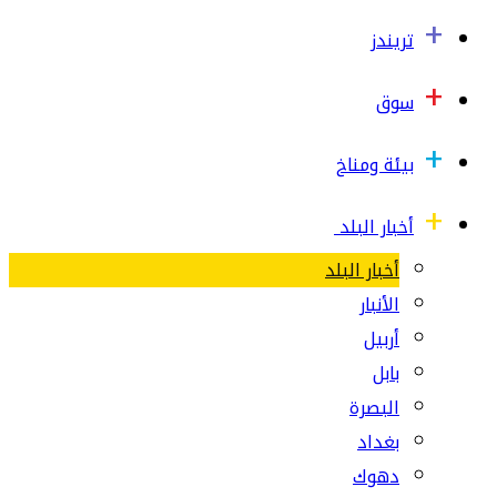
تريندز
سوق
بيئة ومناخ
أخبار البلد
أخبار البلد
الأنبار
أربيل
بابل
البصرة
بغداد
دهوك