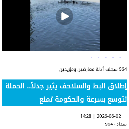
964 سجلت أدلة معارضين ومؤيدين
إطلاق البط والسلاحف يثير جدلاً.. الحملة
تتوسع بسرعة والحكومة تمنع
2026-06-02 | 14:28
بغداد - 964