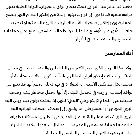
دخيلة قد تدمر هذا التوازن تحت شعار الرفق بالحيوان. النوايا الطيبة بدون
دراسة علمية قد تؤدي إلى كوارث بيئية، وبدلا من إطلاق البط في النهر ينصح
المعارضون بإطلاق إصبعيات الأسماك لزيادة الثروة السمكية أو تنظيف
حافات الأنهر من الأوساخ والنفايات والطحالب والسعي لمنع رمي مخلفات
المصانع والمستشفيات في الأنهار.
أدلة المعارضين
يؤكد هذا الفريق الذي يضم الكثير من الناشطين والمتخصصين في مجال
البيئة، إن حملات إطلاق أفراخ البط التي غالباً ما تكون سلالات مستأنسة أو
هجينة مثل بط بكين الأبيض أو المولارد في نهر دجلة، ورغم أنها قد تنبع من
نوافذ إنسانية أو رغبة في تجميل البيئة، إلا أنها تحمل مخاطر بيئية وصحية
جسيمة على النظام الإيكولوجي “البيئي” للنهر، إذ يحدث تزاوج بينه وبين البط
البري المهاجر أو المستوطن، ما يؤدي إلى ​إضعاف الصفات الوراثية للبط
البري التي تساعده على البقاء، مثل القدرة على الطيران لمسافات طويلة،
والتمويه لحماية نفسه من المفترسات، وبالتالي ​تدهور السلالات النادرة
والبرية وتشويه التنوع البيولوجي الطبيعي للمنطقة.