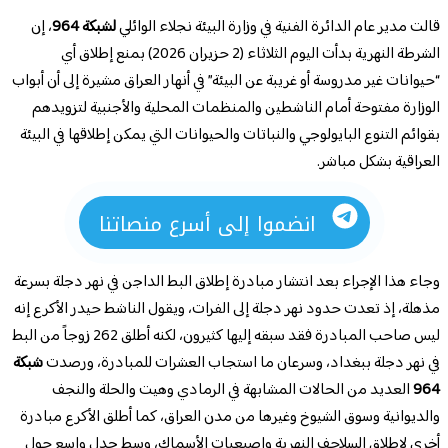
قالت مدير عام الدائرة الفنية في وزارة البيئة نجلاء الوائلي
لشبكة 964
، إن
الشرطة النهرية بدأت اليوم الثلاثاء (2 حزيران 2026) بمنع إطلاق أي
“حيوانات غير مدروسة أو غريبة عن البيئة” في أنهار العراق مشيرة إلى أن أبواب
الوزارة مفتوحة أمام الناشطين والمنظمات المحلية والأجنبية لتزويدهم
بقوائم التنوع البايولوجي والنباتات والحيوانات التي يمكن إطلاقها في البيئة
العراقية بشكل مباشر.
انضموا إلى أسرع منصاتنا
وجاء هذا الإجراء بعد انتشار مبادرة إطلاق البط الداجن في نهر دجلة بسرعة
مذهلة، إذ تعدت حدود نهر دجلة إلى الفرات، ويقول الناشط حيدر الأكرع إنه
ليس صاحب المبادرة فقد سبقه إليها كثيرون، لكنه أطلق 262 زوجاً من البط
في نهر دجلة ببغداد، وسرعان ما استجاب العشرات للمبادرة، ورصدت
شبكة
964
العديد من الحالات المشابهة في الرمادي وهيت والحلة والنجف
والديوانية وسوق الشيوخ وغيرها من مدن العراق، كما أطلق الأكرع مبادرة
أخرى لإطلاق السلاحف النهرية وإصبعيات الأسماك، وسط جدل واسع حول