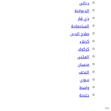
ديالى
الديوانية
ذي قار
السليمانية
صلاح الدين
كربلاء
كركوك
المثنى
ميسان
النجف
نينوى
واسط
حلبجة