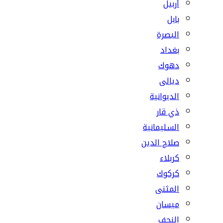
أربيل
بابل
البصرة
بغداد
دهوك
ديالى
الديوانية
ذي قار
السليمانية
صلاح الدين
كربلاء
كركوك
المثنى
ميسان
النجف