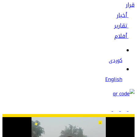
قرار
أخبار
تقارير
أفلام
كوردى
English