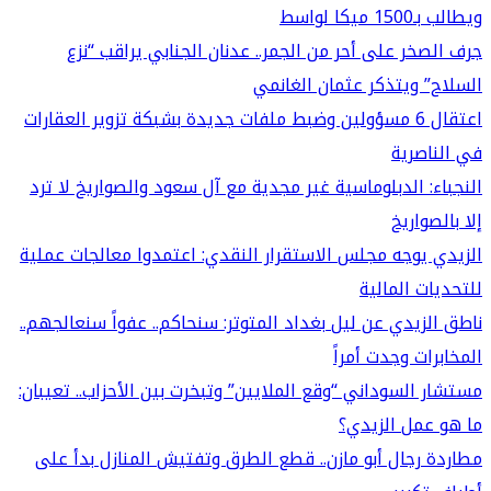
ويطالب بـ1500 ميكا لواسط
جرف الصخر على أحر من الجمر.. عدنان الجنابي يراقب “نزع
السلاح” ويتذكر عثمان الغانمي
اعتقال 6 مسؤولين وضبط ملفات جديدة بشبكة تزوير العقارات
في الناصرية
النجباء: الدبلوماسية غير مجدية مع آل سعود والصواريخ لا ترد
إلا بالصواريخ
الزيدي يوجه مجلس الاستقرار النقدي: اعتمدوا معالجات عملية
للتحديات المالية
ناطق الزيدي عن ليل بغداد المتوتر: سنحاكم.. عفواً سنعالجهم..
المخابرات وجدت أمراً
مستشار السوداني “وقع الملايين” وتبخرت بين الأحزاب.. تعيبان:
ما هو عمل الزيدي؟
مطاردة رجال أبو مازن.. قطع الطرق وتفتيش المنازل بدأ على