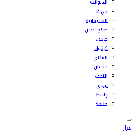
الديوانية
ذي قار
السليمانية
صلاح الدين
كربلاء
كركوك
المثنى
ميسان
النجف
نينوى
واسط
حلبجة
قرار