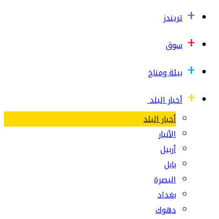
تريندز
سوق
بيئة ومناخ
أخبار البلد
أخبار البلد
الأنبار
أربيل
بابل
البصرة
بغداد
دهوك