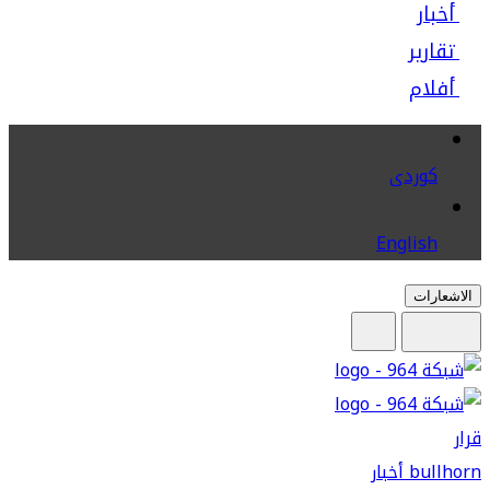
أخبار
تقارير
أفلام
كوردى
English
الاشعارات
قرار
bullhorn
أخبار