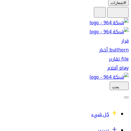
الاشعارات
قرار
bullhorn
أخبار
file
تقارير
play
أفلام
بحث
كل شيء
تريندز