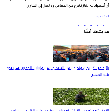
أن أسطوانات الغاز تخرج من المعامل ولا تصل إلى الشارع.
المقدادية
قد يهمك أيضًا
زائرة من أذربيجان وآخرون من الهند واليمن وإيران.. الجميع يسير نحو
قبة الحسين
النجف تبيد “وحش النيل” بكيمياء سرية من وليد الظالمي.. شاهد