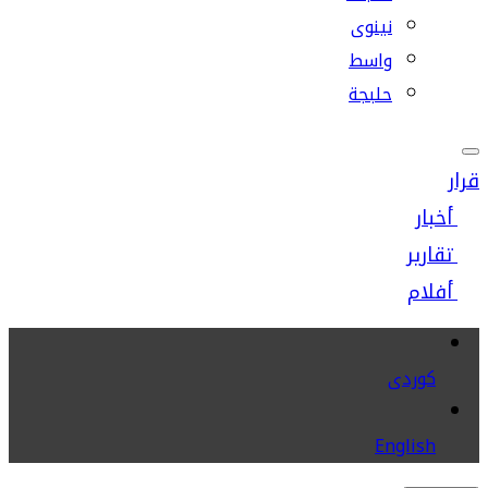
نينوى
واسط
حلبجة
قرار
أخبار
تقارير
أفلام
كوردى
English