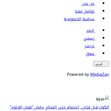
من نحن
تواصل معنا
سياسة الخصوصية
البلد
رسمي
تريندز
سوق
عربي
Powered by
MediaZan
الكوت قبل قليل.. اعتصام حتى الصباح يرفض “نقض الوعود”