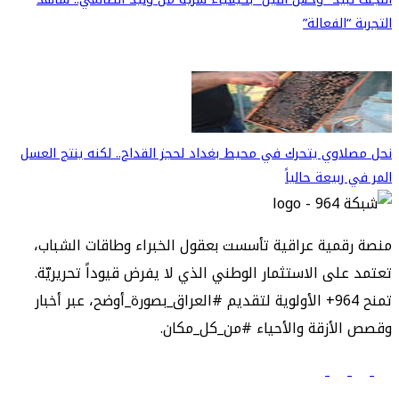
التجربة “الفعالة”
نحل مصلاوي يتحرك في محيط بغداد لحجز القداح.. لكنه ينتج العسل
المر في ربيعة حالياً
منصة رقمية عراقية تأسست بعقول الخبراء وطاقات الشباب،
تعتمد على الاستثمار الوطني الذي لا يفرض قيوداً تحريريّة.
تمنح 964+ الأولوية لتقديم #العراق_بصورة_أوضح، عبر أخبار
وقصص الأزقة والأحياء #من_كل_مكان.