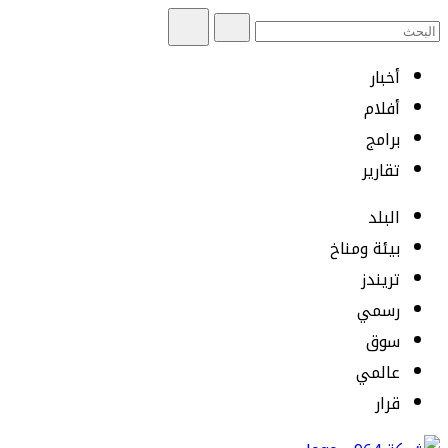
أخبار
أفلام
برامج
تقارير
البلد
بيئة ومناخ
تريندز
رسمي
سوق
عالمي
قرار