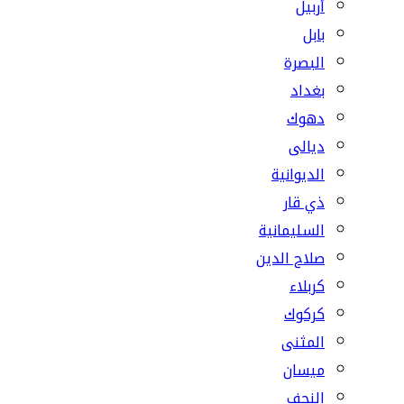
أربيل
بابل
البصرة
بغداد
دهوك
ديالى
الديوانية
ذي قار
السليمانية
صلاح الدين
كربلاء
كركوك
المثنى
ميسان
النجف