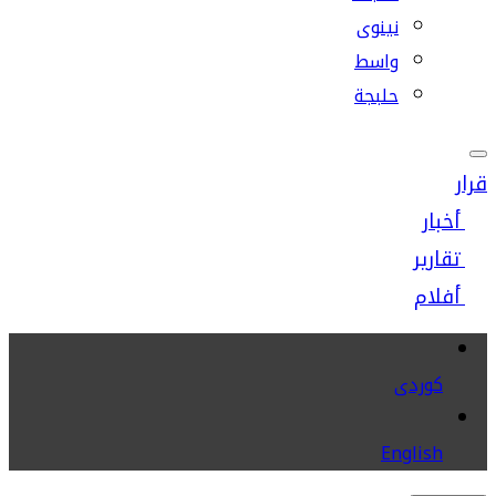
نينوى
واسط
حلبجة
قرار
أخبار
تقارير
أفلام
كوردى
English