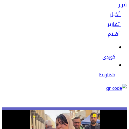
قرار
أخبار
تقارير
أفلام
كوردى
English