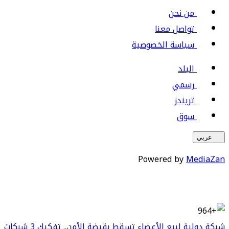
من نحن
تواصل معنا
سياسة الخصوصية
البلد
رسمي
تريندز
سوق
عربي
Powered by
MediaZan
شبكة دولية لبيع الأعضاء تسقط بقبضة الأمن.. تفكيك 3 شبكات