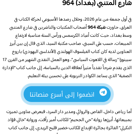
شارع المتنبي (بغداد) 964
في أول جمعة من عام 2026، وخلال رصدها الأسبوعي لحركة الكتاب في
العراق، حاورت
شبكة 964
أصحاب المكتبات والناشرين في شارع المتنبي
وسط بغداد، حيث كانت أعياد الكرسمس ورأس السنة مناسبة لارتفاع
المبيعات، حسب علي السبتي، صاحب مكتبة السيد، الذي قال إن بين أبرز
العناوين لديه كان كتاب الفيلسوف الهولندي (الأندلسي اليهودي) باروخ
سبينوزا “رسالة في اللاهوت السياسي”، وهو العمل النقدي الشهير من القرن 17
الذي يقدم شرحاً نقدياً مثيراً لعلاقة الدين بالسياسة، إلى جانب كتاب “الإدارة
الصفية” الذي يساعد الكوادر التربوية على تحسين بيئة التعليم.
انضموا إلى أسرع منصاتنا
أما رياض داخل، القاص والروائي ومدير دار السرد، فيعرض عناوين تميزت
بمبيعاتها، أبرزها رواية “حي الجحيم” للكاتب أمير رأفت، ورواية “خالي فؤاد
التكرلي” الفائزة بجائزة الإبداع للكاتب خضير فليح الزيدي، إلى جانب كتاب