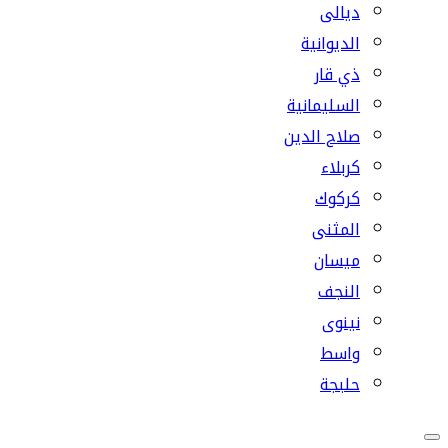
ديالى
الديوانية
ذي قار
السليمانية
صلاح الدين
كربلاء
كركوك
المثنى
ميسان
النجف
نينوى
واسط
حلبجة