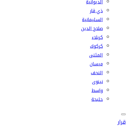
الديوانية
ذي قار
السليمانية
صلاح الدين
كربلاء
كركوك
المثنى
ميسان
النجف
نينوى
واسط
حلبجة
قرار