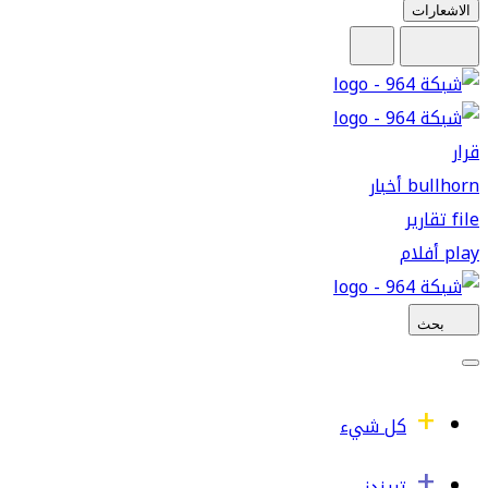
الاشعارات
قرار
bullhorn
أخبار
file
تقارير
play
أفلام
بحث
كل شيء
تريندز