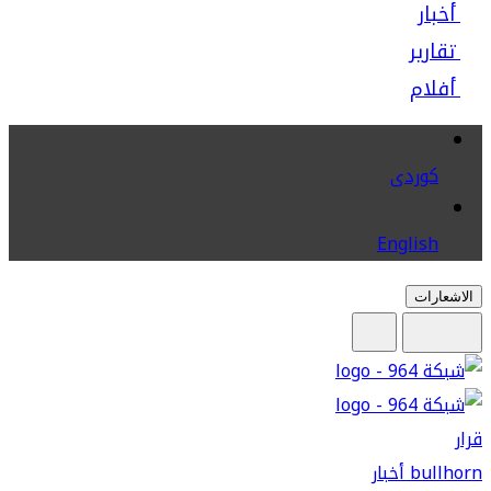
أخبار
تقارير
أفلام
كوردى
English
الاشعارات
قرار
bullhorn
أخبار