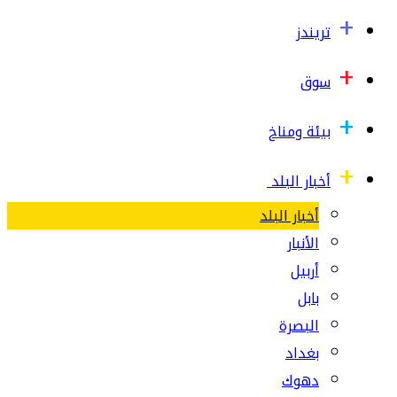
تريندز
سوق
بيئة ومناخ
أخبار البلد
أخبار البلد
الأنبار
أربيل
بابل
البصرة
بغداد
دهوك