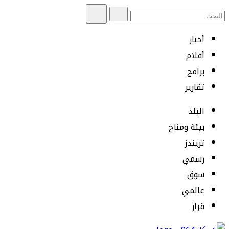
أخبار
أفلام
برامج
تقارير
البلد
بيئة ومناخ
تريندز
رسمي
سوق
عالمي
قرار