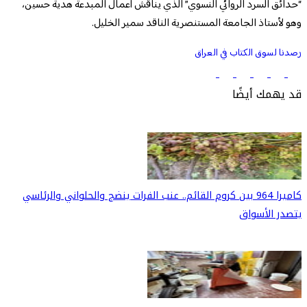
“حدائق السرد الروائي النسوي” الذي يناقش أعمال المبدعة هدية حسين،
وهو لأستاذ الجامعة المستنصرية الناقد سمير الخليل.
رصدنا لسوق الكتاب في العراق
قد يهمك أيضًا
كاميرا 964 بين كروم القائم.. عنب الفرات ينضج والحلواني والرئاسي
يتصدر الأسواق