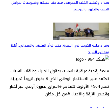
بغداد وتجليد الكتب المحرمة.. مصاحف عتيقة وشيوعيات بمراحل
الثقب والطرق والترميم
وزير داخلية الكويت في البصرة: جئت لوأد الفتنة.. والعيداني: أهلاً
بمعالي الشيخ
منصة رقمية عراقية تأسست بعقول الخبراء وطاقات الشباب،
تعتمد على الاستثمار الوطني الذي لا يفرض قيوداً تحريريّة.
تمنح 964+ الأولوية لتقديم #العراق_بصورة_أوضح، عبر أخبار
وقصص الأزقة والأحياء #من_كل_مكان.