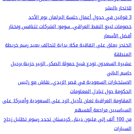
للاتجار بالبشر
3 قوانين في جدول أعمال جلسة البرلمان يوم الأحد
خصومات لبيع النفط العراقي.. سومو: الشركات تتنافس ونختار
أفضل الأسعار
الخنجر يعلق على اتفاقية مكة: بداية لتحالف يعيد رسم خريطة
المنطقة
عشيرة السعدون تودع شيخ حمولة الصكر.. الزبير حزينة برحيل
جاسم الباني
الاستخبارات السعودية في قصر الزيدي.. نقاش مع رئيس
الحكومة حول تبادل المعلومات
المقاومة العراقية تعلن تأجيل الرد على السعودية وأميركا: على
السياسيين مراجعة أنفسهم
من 100 ألف إلى مليون دينار.. كردستان تحدد رسوم تظليل زجاج
السيارات