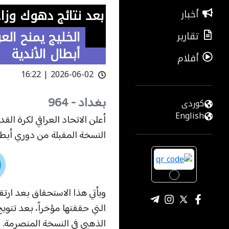
بعد نتائج دهوك وزا
أخبار
الخليج يمنح ال
تقارير
أبطال الأندية
أفلام
2026-06-02 | 16:22
بغداد - 964
كوردى
English
النسخة المقبلة من دوري أبطال الخليج للأندية لمو
التي حققتها مؤخراً، بعد تتو
الذهبي في النسخة المنصرمة.