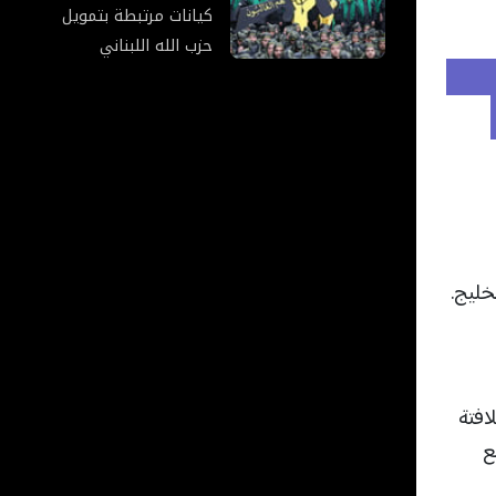
كيانات مرتبطة بتمويل
حزب الله اللبناني
ً للنتائج اللافتة
ع