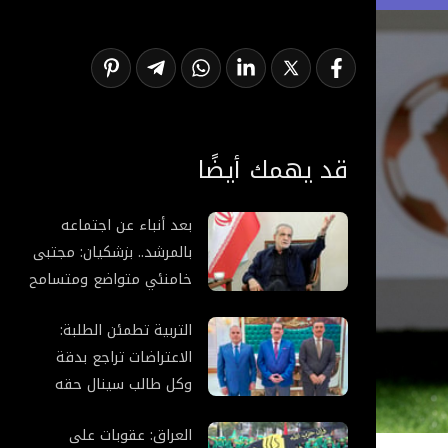
قد يهمك أيضًا
بعد أنباء عن اجتماعه
بالمرشد.. بزشكيان: مجتبى
خامنئي متواضع ومتسامح
جداً
التربية تطمئن الطلبة:
الاعتراضات تراجع بدقة
وكل طالب سينال حقه
العراق: عقوبات على