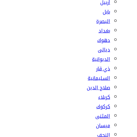
أربيل
بابل
البصرة
بغداد
دهوك
ديالى
الديوانية
ذي قار
السليمانية
صلاح الدين
كربلاء
كركوك
المثنى
ميسان
النجف