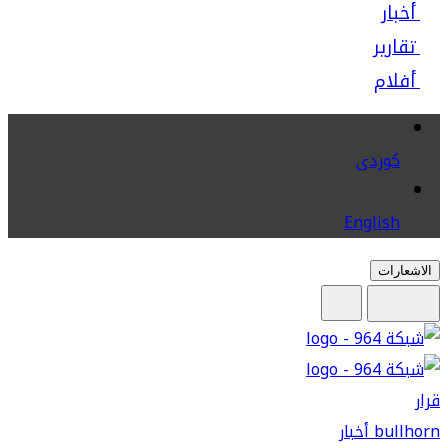
أخبار
تقارير
أفلام
كوردى
English
الاشعارات
قرار
bullhorn
أخبار