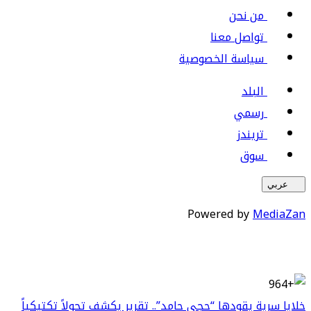
من نحن
تواصل معنا
سياسة الخصوصية
البلد
رسمي
تريندز
سوق
عربي
Powered by
MediaZan
خلايا سرية يقودها “حجي حامد”.. تقرير يكشف تحولاً تكتيكياً