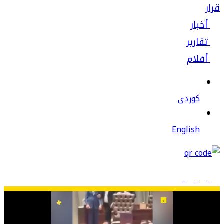
قرار
أخبار
تقارير
أفلام
كوردى
English