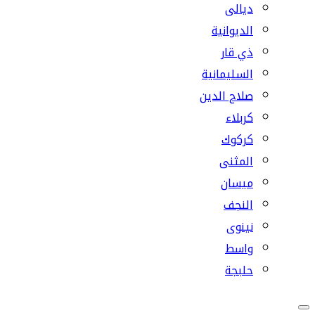
ديالى
الديوانية
ذي قار
السليمانية
صلاح الدين
كربلاء
كركوك
المثنى
ميسان
النجف
نينوى
واسط
حلبجة