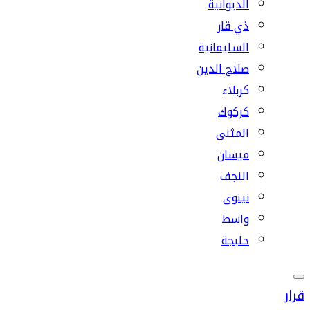
الديوانية
ذي قار
السليمانية
صلاح الدين
كربلاء
كركوك
المثنى
ميسان
النجف
نينوى
واسط
حلبجة
قرار