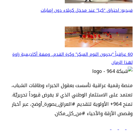
فيديو: احتراق “كيا” عند مدخل كربلاء دون إصابات
60 عراقياً “يجربون النوم المبكر” وكرة القدم.. وصفة أكاديمية راوة
لهذا الزمان
منصة رقمية عراقية تأسست بعقول الخبراء وطاقات الشباب،
تعتمد على الاستثمار الوطني الذي لا يفرض قيوداً تحريريّة.
تمنح 964+ الأولوية لتقديم #العراق_بصورة_أوضح، عبر أخبار
وقصص الأزقة والأحياء #من_كل_مكان.