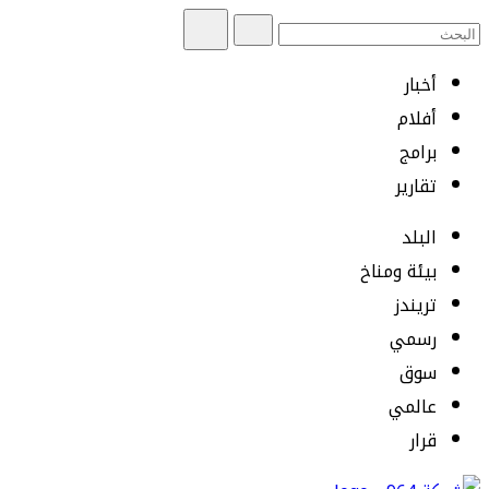
أخبار
أفلام
برامج
تقارير
البلد
بيئة ومناخ
تريندز
رسمي
سوق
عالمي
قرار