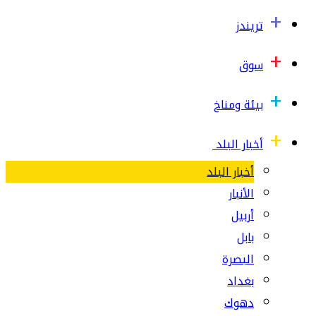
تريندز
سوق
بيئة ومناخ
أخبار البلد
أخبار البلد
الأنبار
أربيل
بابل
البصرة
بغداد
دهوك