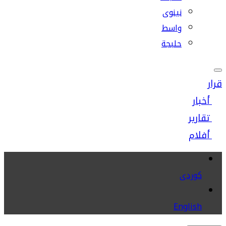
نينوى
واسط
حلبجة
قرار
أخبار
تقارير
أفلام
كوردى
English