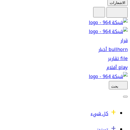
الاشعارات
قرار
bullhorn
أخبار
file
تقارير
play
أفلام
بحث
كل شيء
تريندز