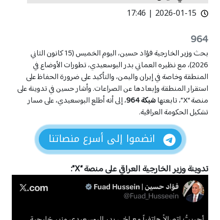
بابل
بابل
2026-01-15 | 17:46
تقارير
تقارير
البصرة
البصرة
أفلام
أفلام
964
بغداد
بغداد
بحث وزير الخارجية فؤاد حسين، اليوم الخميس (15 كانون الثاني
دهوك
دهوك
2026)، مع نظيره العماني بدر البوسعيدي، تطورات الأوضاع في
ديالى
ديالى
كوردى
كوردى
المنطقة وخاصة في إيران واليمن، والتأكيد على ضرورة الحفاظ على
English
English
الديوانية
الديوانية
استقرار المنطقة وإبعادها عن الصراعات. وأشار حسين في تدوينة على
منصة “X”، تابعتها
شبكة 964
، إلى أنه أطلع البوسعيدي، على مسار
ذي قار
ذي قار
تشكيل الحكومة العراقية.
السليمانية
السليمانية
الاشعارات
الاشعارات
انضموا إلى أسرع منصاتنا
صلاح الدين
صلاح الدين
كربلاء
كربلاء
تدوينة وزير الخارجية العراقي على منصة “X”:
كركوك
كركوك
المثنى
المثنى
ميسان
ميسان