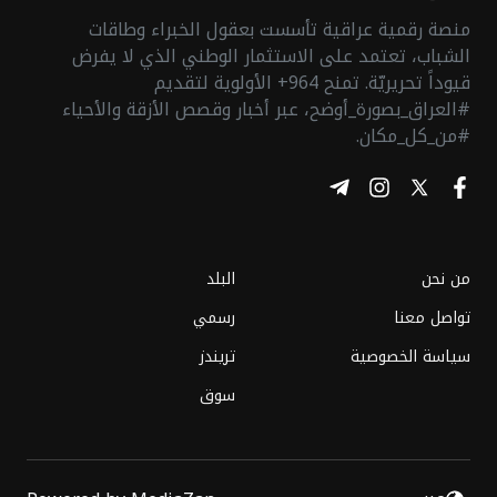
منصة رقمية عراقية تأسست بعقول الخبراء وطاقات
الشباب، تعتمد على الاستثمار الوطني الذي لا يفرض
قيوداً تحريريّة. تمنح 964+ الأولوية لتقديم
#العراق_بصورة_أوضح، عبر أخبار وقصص الأزقة والأحياء
#من_كل_مكان.
من نحن
البلد
تواصل معنا
رسمي
سياسة الخصوصية
تريندز
سوق
القاضي زيدان يبحث مع قادة الأحزاب الأمن ومكافحة