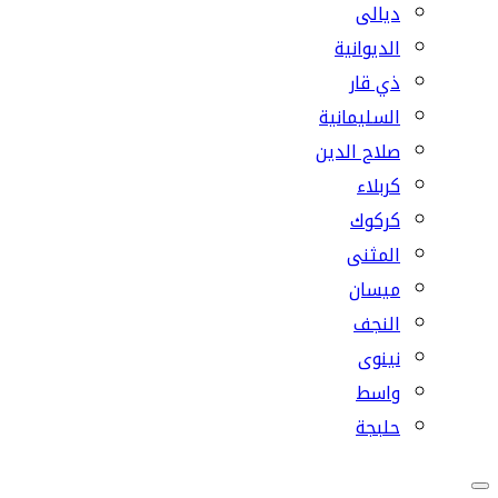
ديالى
الديوانية
ذي قار
السليمانية
صلاح الدين
كربلاء
كركوك
المثنى
ميسان
النجف
نينوى
واسط
حلبجة