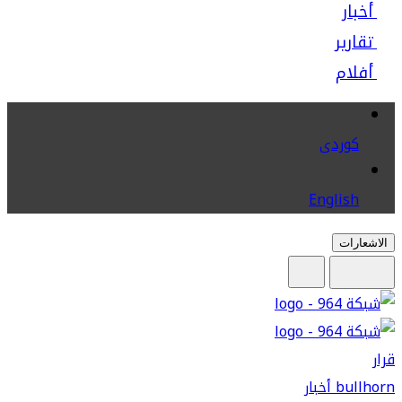
أخبار
تقارير
أفلام
كوردى
English
الاشعارات
قرار
bullhorn
أخبار