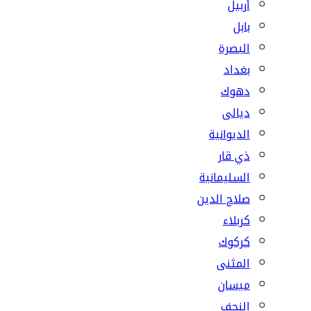
أربيل
بابل
البصرة
بغداد
دهوك
ديالى
الديوانية
ذي قار
السليمانية
صلاح الدين
كربلاء
كركوك
المثنى
ميسان
النجف