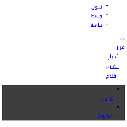
نينوى
واسط
حلبجة
قرار
أخبار
تقارير
أفلام
كوردى
English