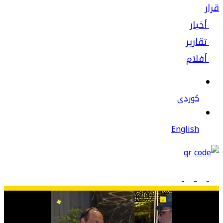
قرار
أخبار
تقارير
أفلام
كوردى
English