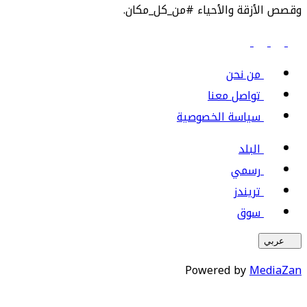
وقصص الأزقة والأحياء #من_كل_مكان.
من نحن
تواصل معنا
سياسة الخصوصية
البلد
رسمي
تريندز
سوق
عربي
Powered by
MediaZan