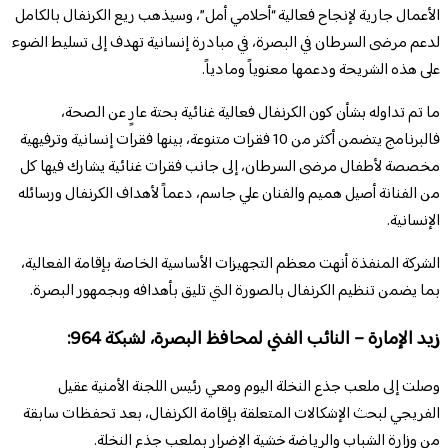
الأعمال جارية لإنجاح فعالية “أحلامي أمل”، وسيذهب ريع الكرنفال بالكامل
لدعم مرضى السرطان في البصرة، في مبادرة إنسانية تهدف إلى تسليط الضوء
على هذه الشريحة ودعمها معنوياً ومادياً.
ما تم تداوله بشأن كون الكرنفال فعالية غنائية بحتة عارٍ عن الصحة،
فالبرنامج يتضمن أكثر من 10 فقرات متنوعة، بينها فقرات إنسانية وترفيهية
مخصصة لأطفال مرضى السرطان، إلى جانب فقرات غنائية يشارك فيها كل
من الفنانة أصيل هميم والفنان علي جاسم، دعماً لأهداف الكرنفال ورسائله
الإنسانية.
الشركة المنفذة أنهت معظم التجهيزات الأساسية الخاصة بإقامة الفعالية،
بما يضمن تنظيم الكرنفال بالصورة التي تليق بأهدافه وبجمهور البصرة.
زيد الإمارة – النائب الفني لمحافظ البصرة،
لشبكة 964:
وصلت إلى ملعب جذع النخلة اليوم ومعي رئيس اللجنة الأمنية عقيل
الفريجي لبحث الإشكالات المتعلقة بإقامة الكرنفال، بعد تحفظات سابقة
من وزارة الشباب والرياضة خشية الإضرار بملعب جذع النخلة.