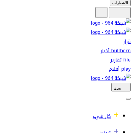
الاشعارات
قرار
bullhorn
أخبار
file
تقارير
play
أفلام
بحث
كل شيء
تريندز