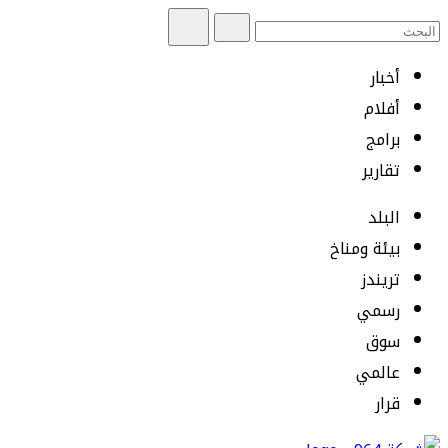
أخبار
أفلام
برامج
تقارير
البلد
بيئة ومناخ
تريندز
رسمي
سوق
عالمي
قرار