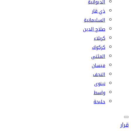
الديوانية
ذي قار
السليمانية
صلاح الدين
كربلاء
كركوك
المثنى
ميسان
النجف
نينوى
واسط
حلبجة
قرار