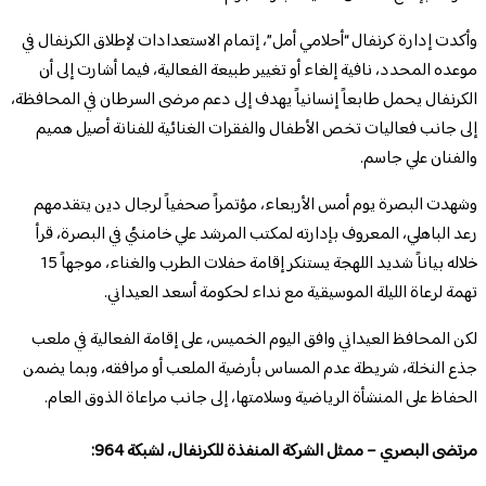
وأكدت إدارة كرنفال “أحلامي أمل”، إتمام الاستعدادات لإطلاق الكرنفال في
موعده المحدد، نافية إلغاء أو تغيير طبيعة الفعالية، فيما أشارت إلى أن
الكرنفال يحمل طابعاً إنسانياً يهدف إلى دعم مرضى السرطان في المحافظة،
إلى جانب فعاليات تخص الأطفال والفقرات الغنائية للفنانة أصيل هميم
والفنان علي جاسم.
وشهدت البصرة يوم أمس الأربعاء، مؤتمراً صحفياً لرجال دين يتقدمهم
رعد الباهلي، المعروف بإدارته لمكتب المرشد علي خامنئي في البصرة، قرأ
خلاله بياناً شديد اللهجة يستنكر إقامة حفلات الطرب والغناء، موجهاً 15
تهمة لرعاة الليلة الموسيقية مع نداء لحكومة أسعد العيداني.
لكن المحافظ العيداني وافق اليوم الخميس، على إقامة الفعالية في ملعب
جذع النخلة، شريطة عدم المساس بأرضية الملعب أو مرافقه، وبما يضمن
الحفاظ على المنشأة الرياضية وسلامتها، إلى جانب مراعاة الذوق العام.
مرتضى البصري – ممثل الشركة المنفذة للكرنفال،
لشبكة 964: