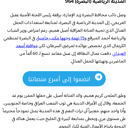
المدينة الرياضية (البصرة) 964
وصل نائب محافظ البصرة زيد الإمارة، برفقة رئيس اللجنة الأمنية عقيل
الفريجي، إلى المدينة الرياضية في البصرة، لمتابعة استعدادات الحفل
الغنائي الذي تحييه الفنانة العراقية أصيل هميم، رغم اعتراض وزير الشباب
والرياضة أحمد المبرقع و
15 تهمة وجهها مكتب خامنئي
في البصرة لمنظمي
الكرنفال الذي تخصص عوائده لمرضى السرطان، لكن
موافقة أسعد
العيداني
دفعت عمال النظافة إلى غسل مقاعد تتسع لـ 60 ألفاً من
الحاضرين وتهيئتها للحفل الغنائي.
انضموا إلى أسرع منصاتنا
وعلق الملحن كريم هميم، والد الفنانة أصيل، على حفلها المقرر يوم غد
الجمعة، وقال إن الأعراف الدينية هي ثوب الشعب العراقي وخاصة الجنوبيين،
وأنا واحد منهم، معتبراً أن تراث النغم في هذه المدينة يمثل نموذجاً محترماً
على مستوى عربي ويحظى بمتابعة كبيرة في الخليج حيث يعمل هناك في
الدوحة بإنتاج الأعمال الفنية لكبار النجوم.