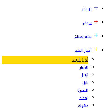
تريندز
سوق
بيئة ومناخ
أخبار البلد
أخبار البلد
الأنبار
أربيل
بابل
البصرة
بغداد
دهوك