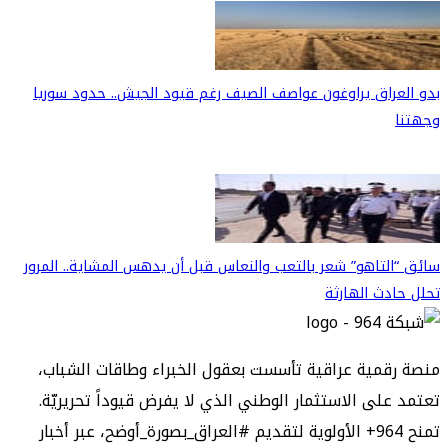
بدو العراق يراوغون عواصف الصيف رغم قيود الجيش.. حدود سوريا
وجهتنا
سائق “التاهو” شعر بالتعب والنعاس قبل أن يدهس المشاية.. المرور
تحلل حادث الهارثة
منصة رقمية عراقية تأسست بعقول الخبراء وطاقات الشباب،
تعتمد على الاستثمار الوطني الذي لا يفرض قيوداً تحريريّة.
تمنح 964+ الأولوية لتقديم #العراق_بصورة_أوضح، عبر أخبار