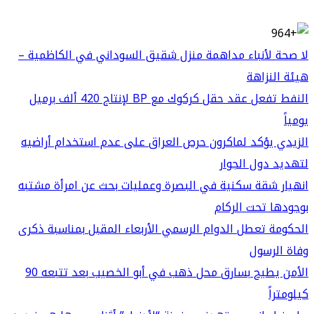
لا صحة لأنباء مداهمة منزل شقيق السوداني في الكاظمية –
هيئة النزاهة
النفط تفعل عقد حقل كركوك مع BP لإنتاج 420 ألف برميل
يومياً
الزيدي يؤكد لماكرون حرص العراق على عدم استخدام أراضيه
لتهديد دول الجوار
انهيار شقة سكنية في البصرة وعمليات بحث عن امرأة مشتبه
بوجودها تحت الركام
الحكومة تعطل الدوام الرسمي الأربعاء المقبل بمناسبة ذكرى
وفاة الرسول
الأمن يطيح بسارق محل ذهب في أبو الخصيب بعد تتبعه 90
كيلومتراً