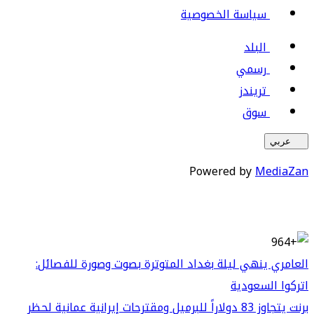
سياسة الخصوصية
البلد
رسمي
تريندز
سوق
عربي
Powered by
MediaZan
العامري ينهي ليلة بغداد المتوترة بصوت وصورة للفصائل:
اتركوا السعودية
برنت يتجاوز 83 دولاراً للبرميل ومقترحات إيرانية عمانية لحظر