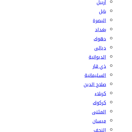
أربيل
بابل
البصرة
بغداد
دهوك
ديالى
الديوانية
ذي قار
السليمانية
صلاح الدين
كربلاء
كركوك
المثنى
ميسان
النجف