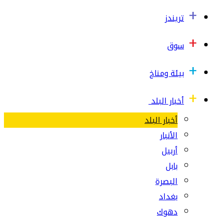
تريندز
سوق
بيئة ومناخ
أخبار البلد
أخبار البلد
الأنبار
أربيل
بابل
البصرة
بغداد
دهوك