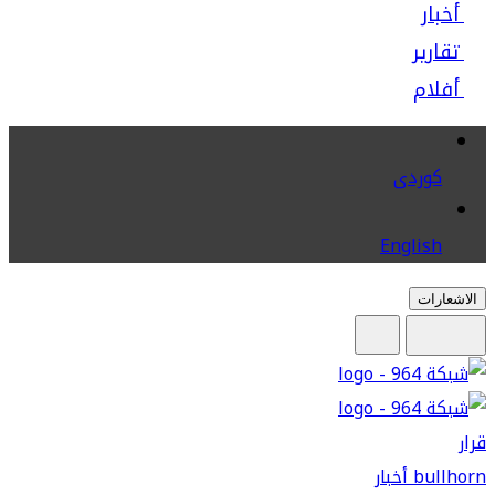
أخبار
تقارير
أفلام
كوردى
English
الاشعارات
قرار
bullhorn
أخبار