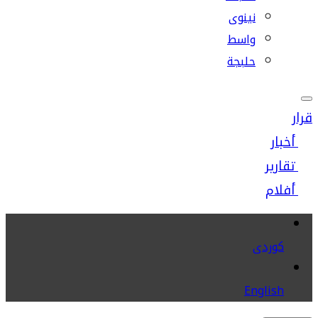
نينوى
واسط
حلبجة
قرار
أخبار
تقارير
أفلام
كوردى
English