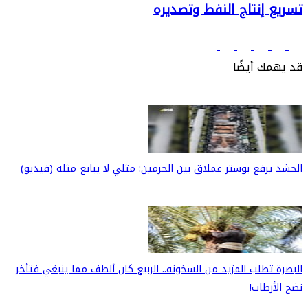
تسريع إنتاج النفط وتصديره
قد يهمك أيضًا
الحشد يرفع بوستر عملاق بين الحرمين: مثلي لا يبايع مثله (فيديو)
البصرة تطلب المزيد من السخونة.. الربيع كان ألطف مما ينبغي فتأخر
نضج الأرطاب!