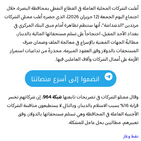
أعلنت الشركات المحلية العاملة في القطاع النفطي بمحافظة البصرة، خلال
اجتماع اليوم الجمعة (12 حزيران 2026)، الذي حضره أغلب ممثلي الشركات
مرتدين “الدشداشة”، أنها ستنظم تظاهرة أمام مبنى البنك المركزي في
بغداد الأحد المقبل، احتجاجاً على تسلم مستحقاتها المالية بالدينار،
مطالبةً الجهات المعنية بالإسراع في معالجة الملف وضمان صرف
المستحقات بالدولار وفق العقود المبرمة، محذرةً من تداعيات استمرار
الأزمة على أعمال الشركات وآلاف العاملين فيها.
انضموا إلى أسرع منصاتنا
وقال ممثلو الشركات في تصريحات تابعتها
شبكة 964
، إن شركاتهم تخسر
قرابة 16% بسبب الاستلام بالدينار، وبالتالي لا يستطيعون منافسة الشركات
الأجنبية العاملة في المحافظة وهي تستلم مستحقاتها بالدولار، وفق
تعبيرهم، مطالبين بحل عاجل للمشكلة.
نفط وغاز