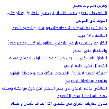
وفرض رسوم عالسفن
6 آلاف طلب تعيين عند الآنسة يثرب علي.. تطبيق يعالج حتى
الخوف في الموصل
حرارة شديدة تسجلها 4 محافظات وميسان والبصرة تتصدر
القائمة بـ 49 درجة
الكاز وصل ألف دينار في الرمادي.. طابور المركبات يظهر فجراً
والانتظار حتى العصر
الناطق العسكري لا يزعل من أبو فدك.. اللواء النعمان: مهلة
الفصائل تشبه كلام ترامب
“فبركة لحصد لايكات”.. المنتجات تفكك فيديو محطة الوقود
وتتوعد بمقاضاة الحجيمي
المالكي يدعم الزيدي في حصر السلاح لكن دون مواجهة وسفك
دماء: السلطة ليست بالتصعيد
جدول مباريات العراق في خليجي 27: البداية بعُمان والختام