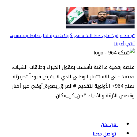
“واحد عراق” على خط النداء في كربلاء: تحية لكل ضابط ومنتسب..
أنتم بأعيننا
منصة رقمية عراقية تأسست بعقول الخبراء وطاقات الشباب،
تعتمد على الاستثمار الوطني الذي لا يفرض قيوداً تحريريّة.
تمنح 964+ الأولوية لتقديم #العراق_بصورة_أوضح، عبر أخبار
وقصص الأزقة والأحياء #من_كل_مكان.
من نحن
تواصل معنا