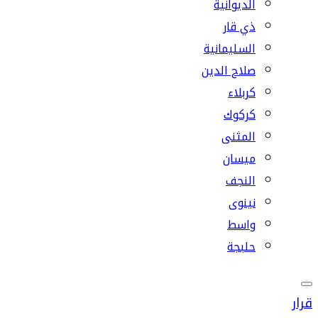
الديوانية
ذي قار
السليمانية
صلاح الدين
كربلاء
كركوك
المثنى
ميسان
النجف
نينوى
واسط
حلبجة
قرار