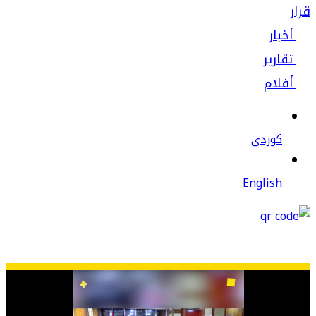
قرار
أخبار
تقارير
أفلام
كوردى
English