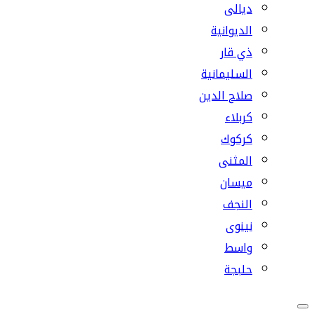
ديالى
الديوانية
ذي قار
السليمانية
صلاح الدين
كربلاء
كركوك
المثنى
ميسان
النجف
نينوى
واسط
حلبجة