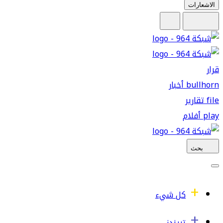
الاشعارات
قرار
bullhorn
أخبار
file
تقارير
play
أفلام
بحث
كل شيء
تريندز