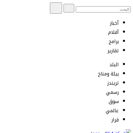
أخبار
أفلام
برامج
تقارير
البلد
بيئة ومناخ
تريندز
رسمي
سوق
عالمي
قرار