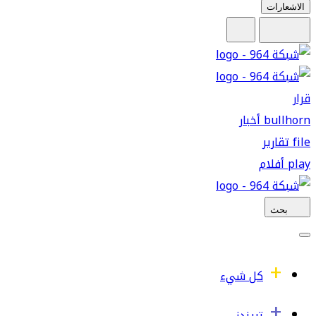
الاشعارات
قرار
bullhorn
أخبار
file
تقارير
play
أفلام
بحث
كل شيء
تريندز