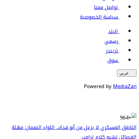
تواصل معنا
سياسة الخصوصية
البلد
رسمي
تريندز
سوق
عربي
Powered by
MediaZan
الناطق العسكري لا يزعل من أبو فدك.. اللواء النعمان: مهلة
الفصائل تشبه كلام ترامب