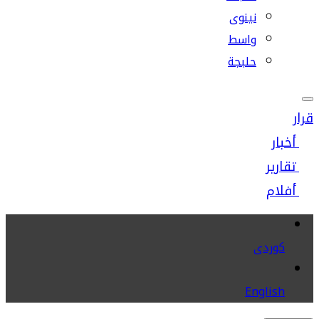
نينوى
واسط
حلبجة
قرار
أخبار
تقارير
أفلام
كوردى
English