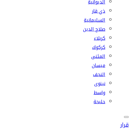
الديوانية
ذي قار
السليمانية
صلاح الدين
كربلاء
كركوك
المثنى
ميسان
النجف
نينوى
واسط
حلبجة
قرار