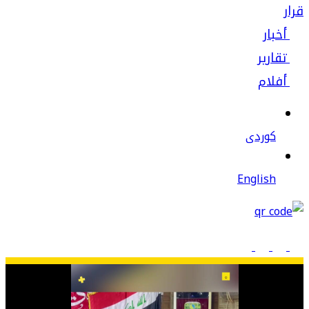
قرار
أخبار
تقارير
أفلام
كوردى
English