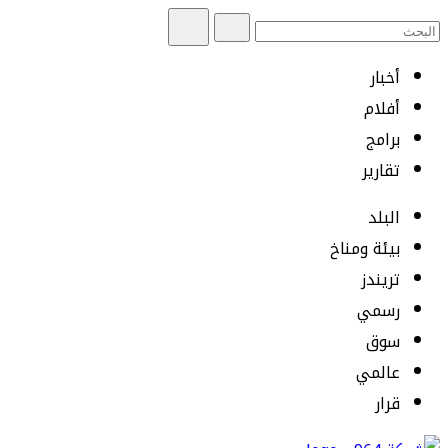
أخبار
أفلام
برامج
تقارير
البلد
بيئة ومناخ
تريندز
رسمي
سوق
عالمي
قرار