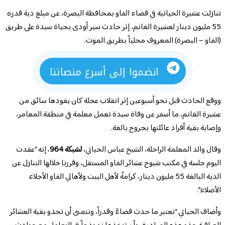
تنازلت عشيرة الحياتية في قضاء الفاو بمحافظة البصرة، عن مبلغ دية قدره
55 مليون دينار لعشيرة الغانم، إثر حادث سير أودى بحياة سيدة على طريق
(الفاو – البصرة) المعروف محلياً بطريق الموت.
انضموا إلى أسرع منصاتنا
ووقع الحادث قبل نحو أسبوعين إثر انقلاب عجلة كان يقودها سائق من
عشيرة الغانم، ما أسفر عن وفاة سيدة تعمل معلمة في منطقة المعامر،
وإصابة بقية أفراد عائلتها بجروح بالغة.
وقال والد المعلمة الراحلة، الشيخ عباس الحياتي،
لشبكة 964
، إنه “عقدت
اليوم جلسة في مكتب شيوخ عشائر الفاو المستقل، وقررنا خلالها التنازل عن
الدية البالغة 55 مليون دينار، كرامةً لأهل البيت ولأهالي الفاو الأجلاء
الأصلاء”.
وأضاف الحياتي “نعتبر ما حدث قضاءً وقدراً، ونتمنى أن تحذو بقية العشائر