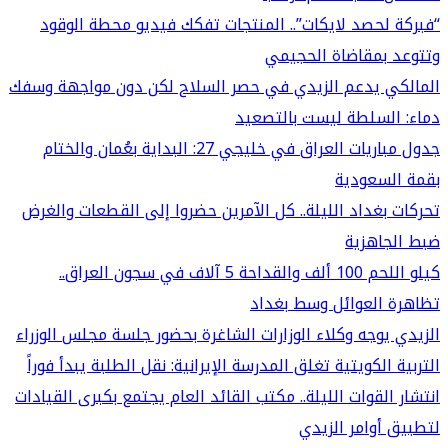
“فبركة لحصد لايكات”.. المنتجات تفكك فيديو محطة الوقود
وتتوعد بمقاضاة الحجيمي
المالكي يدعم الزيدي في حصر السلاح لكن دون مواجهة وسفك
دماء: السلطة ليست بالتصعيد
جدول مباريات العراق في خليجي 27: البداية بعُمان والختام
بقمة السعودية
تحركات بغداد الليلة.. كل الآمرين حضروا إلى القطعات والغرض
ضبط الجاهزية
كيلو اللحم 100 ألف والقداحة 5 آلاف في سجون العراق..
تظاهرة العوائل وسط بغداد
الزيدي يوجه وكلاء الوزارات الشاغرة بحضور جلسة مجلس الوزراء
التربية الكويتية تغلق المدرسة الإيرانية: نقل الطلبة يبدأ فوراً
انتشار القوات الليلة.. مكتب القائد العام يجتمع بكبرى القيادات
لتطبيق أوامر الزيدي