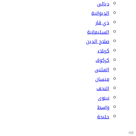
ديالى
الديوانية
ذي قار
السليمانية
صلاح الدين
كربلاء
كركوك
المثنى
ميسان
النجف
نينوى
واسط
حلبجة