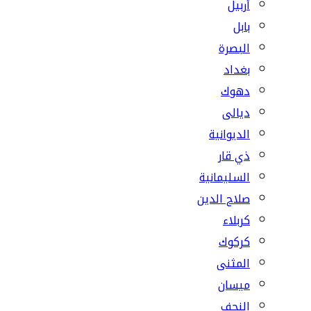
أربيل
بابل
البصرة
بغداد
دهوك
ديالى
الديوانية
ذي قار
السليمانية
صلاح الدين
كربلاء
كركوك
المثنى
ميسان
النجف