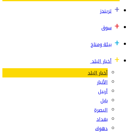
تريندز
سوق
بيئة ومناخ
أخبار البلد
أخبار البلد
الأنبار
أربيل
بابل
البصرة
بغداد
دهوك