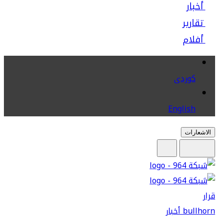
أخبار
تقارير
أفلام
كوردى
English
الاشعارات
قرار
bullhorn
أخبار