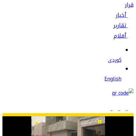
قرار
أخبار
تقارير
أفلام
كوردى
English