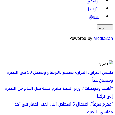
رسمي
تريندز
سوق
عربي
Powered by
MediaZan
طقس العراق.. الحرارة تستمر بالارتفاع وتسجل 50 في البصرة
وميسان غداً
“أنابيب وحوضيات”.. وزير النفط يشرح خطة نقل الخام من البصرة
إلى تركيا
“محرم شرعاً”.. اعتقال 5 أشخاص أثناء لعب القمار في أحد
مقاهي البصرة