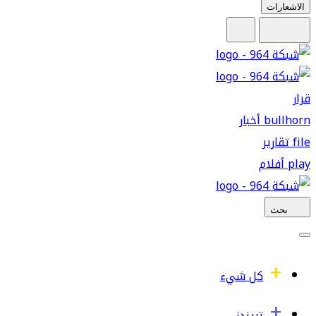
الاشعارات
قرار
bullhorn
أخبار
file
تقارير
play
أفلام
بحث
كل شيء
تريندز