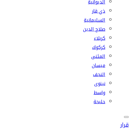
الديوانية
ذي قار
السليمانية
صلاح الدين
كربلاء
كركوك
المثنى
ميسان
النجف
نينوى
واسط
حلبجة
قرار