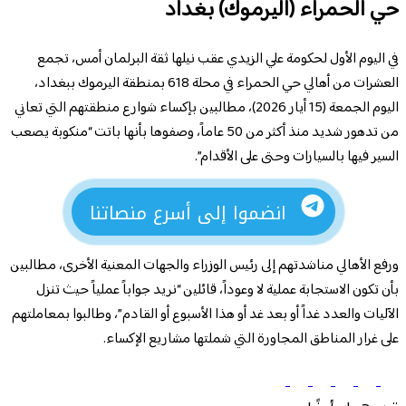
حي الحمراء (اليرموك) بغداد
في اليوم الأول لحكومة علي الزيدي عقب نيلها ثقة البرلمان أمس، تجمع
العشرات من أهالي حي الحمراء في محلة 618 بمنطقة اليرموك ببغداد،
اليوم الجمعة (15 أيار 2026)، مطالبين بإكساء شوارع منطقتهم التي تعاني
من تدهور شديد منذ أكثر من 50 عاماً، وصفوها بأنها باتت “منكوبة يصعب
السير فيها بالسيارات وحتى على الأقدام”.
انضموا إلى أسرع منصاتنا
ورفع الأهالي مناشدتهم إلى رئيس الوزراء والجهات المعنية الأخرى، مطالبين
بأن تكون الاستجابة عملية لا وعوداً، قائلين “نريد جواباً عملياً حيث تنزل
الآليات والعدد غداً أو بعد غد أو هذا الأسبوع أو القادم”، وطالبوا بمعاملتهم
على غرار المناطق المجاورة التي شملتها مشاريع الإكساء.