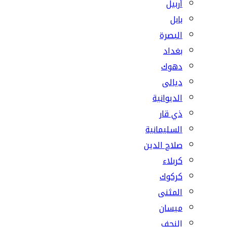
أربيل
بابل
البصرة
بغداد
دهوك
ديالى
الديوانية
ذي قار
السليمانية
صلاح الدين
كربلاء
كركوك
المثنى
ميسان
النجف