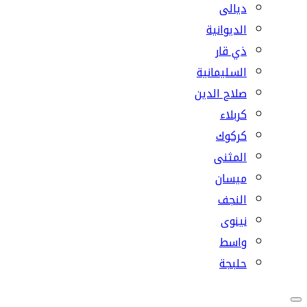
ديالى
الديوانية
ذي قار
السليمانية
صلاح الدين
كربلاء
كركوك
المثنى
ميسان
النجف
نينوى
واسط
حلبجة