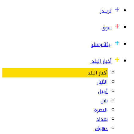
تريندز
سوق
بيئة ومناخ
أخبار البلد
أخبار البلد
الأنبار
أربيل
بابل
البصرة
بغداد
دهوك