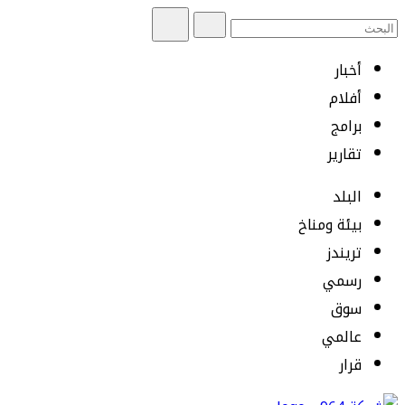
أخبار
أفلام
برامج
تقارير
البلد
بيئة ومناخ
تريندز
رسمي
سوق
عالمي
قرار