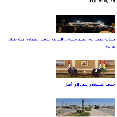
قد يهمك أيضًا
فيديو: غضب في منفذ سفوان.. الكويت سلمت العيداني جثة صياد
عراقي
محمد الحلبوسي يصل إلى أربيل