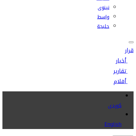
نينوى
واسط
حلبجة
قرار
أخبار
تقارير
أفلام
كوردى
English