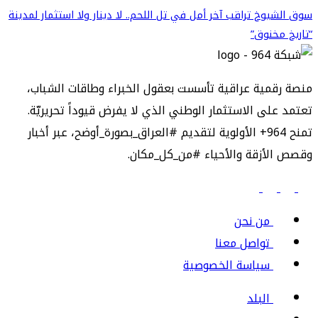
سوق الشيوخ تراقب آخر أمل في تل اللحم.. لا دينار ولا استثمار لمدينة
“تاريخ مخنوق”
منصة رقمية عراقية تأسست بعقول الخبراء وطاقات الشباب،
تعتمد على الاستثمار الوطني الذي لا يفرض قيوداً تحريريّة.
تمنح 964+ الأولوية لتقديم #العراق_بصورة_أوضح، عبر أخبار
وقصص الأزقة والأحياء #من_كل_مكان.
من نحن
تواصل معنا
سياسة الخصوصية
البلد