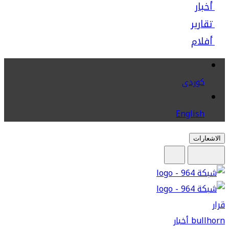
أخبار
تقارير
أفلام
كوردى
English
الاشعارات
قرار
bullhorn
أخبار