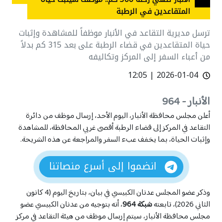
بابل
بابل
المتقاعدين في الرطبة
تقارير
تقارير
البصرة
البصرة
ترسل مديرية التقاعد في الأنبار موظفاً للمشاهدة وإثبات
أفلام
أفلام
بغداد
بغداد
حياة المتقاعدين في قضاء الرطبة على بعد 315 كم بدلاً
من أعباء السفر إلى المركز وتكاليفه
دهوك
دهوك
ديالى
ديالى
2026-01-04 | 12:05
كوردى
كوردى
English
English
الديوانية
الديوانية
الأنبار - 964
ذي قار
ذي قار
أعلن مجلس محافظة الأنبار، اليوم الأحد، إرسال موظف من دائرة
السليمانية
السليمانية
الاشعارات
الاشعارات
التقاعد في المركز إلى قضاء الرطبة أقصى غربي المحافظة، للمشاهدة
وإثبات الحياة، بما يخفف عبء السفر والمراجعة عن هذه الشريحة.
صلاح الدين
صلاح الدين
كربلاء
كربلاء
انضموا إلى أسرع منصاتنا
كركوك
كركوك
المثنى
المثنى
وذكر عضو المجلس عدنان الكبيسي في بيان، بتاريخ اليوم (4 كانون
الثاني 2026)، تابعته
شبكة 964
، أنه بتوجيه من عدنان الكبيسي عضو
ميسان
ميسان
مجلس محافظة الأنبار، سيتم إرسال موظف من هيئة التقاعد في مركز