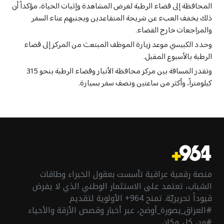
النجف
النجف
المحافظة إلى قضاء الرطبة لغرض المشاهدة وإثبات الحياة، مؤكداً أن
ذلك يخفف العبء عن شريحة المتقاعدين ويجنبهم عناء السفر
نينوى
نينوى
والمراجعات خارج القضاء.
واسط
واسط
وحدد الكبيسي موعد زيارة الموظف المبتعث من المركز إلى قضاء
حلبجة
حلبجة
الرطبة بالأسبوع المقبل.
وتقدر المسافة بين مركز محافظة الأنبار وقضاء الرطبة بنحو 315
كيلومتراً، وأكثر من ساعتين ونصف سفر بسيارة.
منصة رقمية عراقية تأسست بعقول الخبراء وطاقات
الشباب، تعتمد على الاستثمار الوطني الذي لا يفرض
قيوداً تحريريّة. تمنح 964+ الأولوية لتقديم
#العراق_بصورة_أوضح، عبر أخبار وقصص الأزقة والأحياء
#من_كل_مكان.