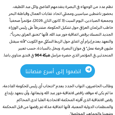
نظم عدد من الوجهاء في البصرة يتقدمهم القاضي وائل عبد اللطيف،
بحضور ناشطين سياسيين وممثلي اتحاد نقابات العمال وقباطنة البحر
وجمعية الصيادين، اليوم السبت (3 كانون الثاني 2026)، مؤتمراً صحفياً
خاطب البرلمان العراقي حول تشكيل الحكومة، مشترطاً على رئيس الوزراء
الجديد التمسك برفض اتفاقية خور عبد الله، لأنها “تخنق العراق بحرياً”،
والتعهد بعدم إبرام أي اتفاق حول الربط السككي مع الكويت “لأنه سيقتل
مليون فرصة عمل” في موانئ البصرة، ويخل بالسيادة، حسب تعبير
المتحدثين في المؤتمر الذي حضره مراسل
شبكة 964
في فندق مناوي باشا.
انضموا إلى أسرع منصاتنا
وطالب الحاضرون، النواب الجدد بعدم “انتخاب أي رئيس للحكومة القادمة،
ما لم يكن له موقف رافض لاتفاقية خور عبد الله وتبعاتها، وأن يتعهد بإيداع
رفض الاتفاقية الذي أقرته المحكمة الاتحادية العليا لدى المحاكم
والمنظمات الدولية المعنية، لأنها اتفاقية مذلة تم رفضها من قبل المحكمة
وشعبنا والجماهير المخلصة”.