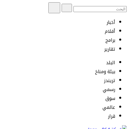
أخبار
أفلام
برامج
تقارير
البلد
بيئة ومناخ
تريندز
رسمي
سوق
عالمي
قرار