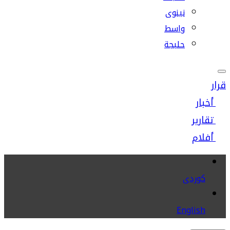
نينوى
واسط
حلبجة
قرار
أخبار
تقارير
أفلام
كوردى
English