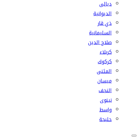
ديالى
الديوانية
ذي قار
السليمانية
صلاح الدين
كربلاء
كركوك
المثنى
ميسان
النجف
نينوى
واسط
حلبجة