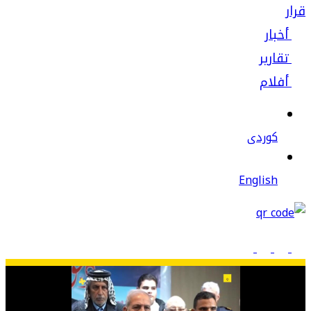
قرار
أخبار
تقارير
أفلام
كوردى
English