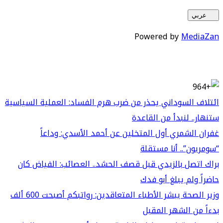
عربي
Powered by
MediaZan
ائتلاف السوداني يحذر من ضرب هرم الفساد: العملية السياسية
ستنهار.. لنبدأ من القاعدة
غفران الشمري أول المتخلين عن أحمد الأسدي: وداعاً
“سومريون”.. أنا مستقلة
براك اتصل بالزيدي قبل قصف الحشد.. العصائب: الفياض كان
حاضراً ولم يبلغ أبو فدك
وزير الصحة يبشر الأطباء المتعاقدين: رواتبكم أصبحت 600 ألف
بدءاً من الشهر المقبل