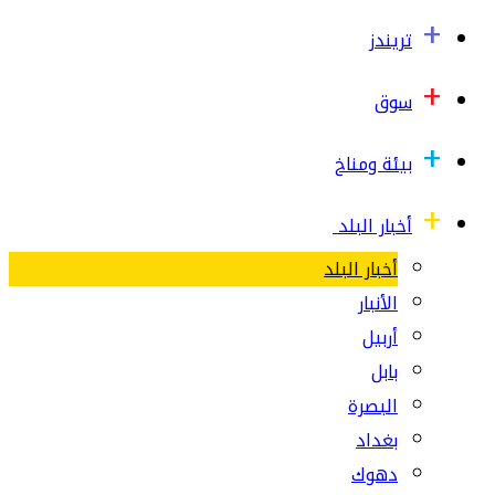
تريندز
سوق
بيئة ومناخ
أخبار البلد
أخبار البلد
الأنبار
أربيل
بابل
البصرة
بغداد
دهوك