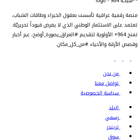
منصة رقمية عراقية تأسست بعقول الخبراء وطاقات الشباب،
تعتمد على الاستثمار الوطني الذي لا يفرض قيوداً تحريريّة.
تمنح 964+ الأولوية لتقديم #العراق_بصورة_أوضح، عبر أخبار
وقصص الأزقة والأحياء #من_كل_مكان.
من نحن
تواصل معنا
سياسة الخصوصية
البلد
رسمي
تريندز
سوق