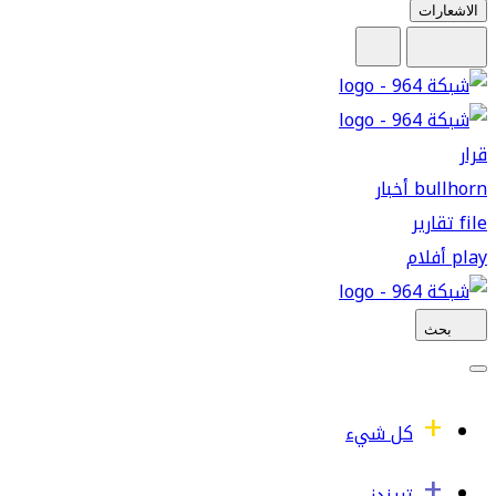
الاشعارات
قرار
bullhorn
أخبار
file
تقارير
play
أفلام
بحث
كل شيء
تريندز