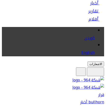
أخبار
تقارير
أفلام
كوردى
English
الاشعارات
قرار
bullhorn
أخبار