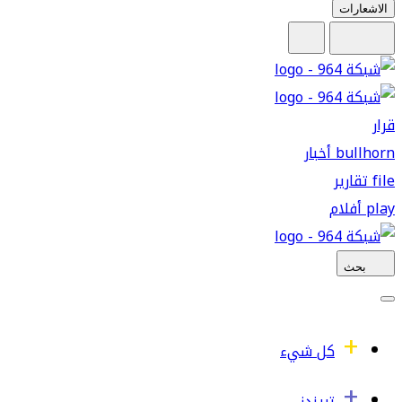
الاشعارات
قرار
bullhorn
أخبار
file
تقارير
play
أفلام
بحث
كل شيء
تريندز