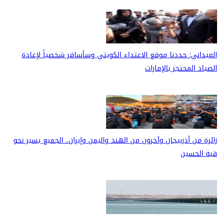
العيداني: حددنا موقع الاعتداء الكويتي وسأسافر شخصياً لإعادة
الصياد المحتجز بالإمارات
زائرة من أذربيجان وآخرون من الهند واليمن وإيران.. الجميع يسير نحو
قبة الحسين