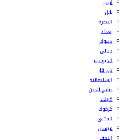
أربيل
بابل
البصرة
بغداد
دهوك
ديالى
الديوانية
ذي قار
السليمانية
صلاح الدين
كربلاء
كركوك
المثنى
ميسان
النجف