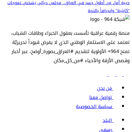
خيبة أمل من أطول جسر في العراق.. مجلس ديالى يشخص تموجات
“كارثية” وانجرافاً بالتربة
منصة رقمية عراقية تأسست بعقول الخبراء وطاقات الشباب،
تعتمد على الاستثمار الوطني الذي لا يفرض قيوداً تحريريّة.
تمنح 964+ الأولوية لتقديم #العراق_بصورة_أوضح، عبر أخبار
وقصص الأزقة والأحياء #من_كل_مكان.
من نحن
تواصل معنا
سياسة الخصوصية
البلد
رسمي