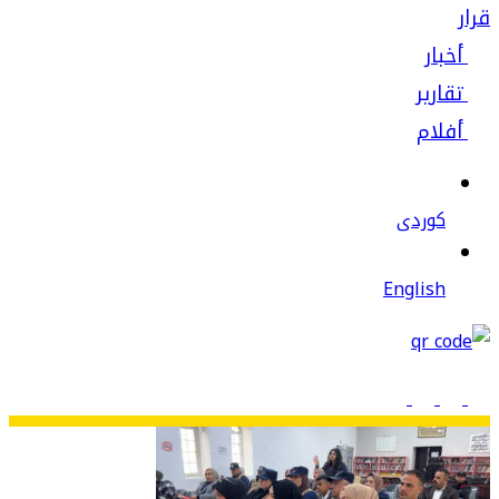
قرار
أخبار
تقارير
أفلام
كوردى
English