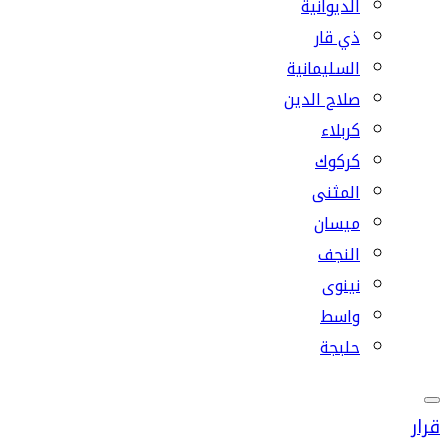
الديوانية
ذي قار
السليمانية
صلاح الدين
كربلاء
كركوك
المثنى
ميسان
النجف
نينوى
واسط
حلبجة
قرار