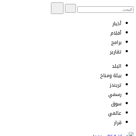
أخبار
أفلام
برامج
تقارير
البلد
بيئة ومناخ
تريندز
رسمي
سوق
عالمي
قرار