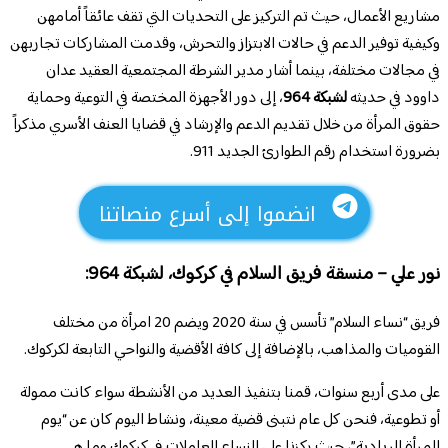
مشاريع الأعمال، حيث تم التركيز على التحديات التي تقف عائقاً أمامهن
وكيفية توفير الدعم في حالات الابتزاز والتحرش، وقدمت المشاركات تجاربهن
في مجالات مختلفة، بينما أشار مدير الشرطة المجتمعية العقيد عدان
داوود في حديثه
لشبكة 964
، إلى دور الأجهزة المختصة في التوعية وحماية
حقوق المرأة من خلال تقديم الدعم والإرشاد في قضايا العنف الأسري مذكراً
بضرورة استخدام رقم الطوارئ الجديد 911.
انضموا إلى أسرع منصاتنا
نور علي – منسقة فريق السلام في كركوك،
لشبكة 964
:
فريق “نساء السلام” تأسس في سنة 2020 ويضم 20 امرأة من مختلف
القوميات والمذاهب، بالإضافة إلى كافة الأقضية والنواحي التابعة لكركوك.
على مدى أربع سنوات، قمنا بتنفيذ العديد من الأنشطة سواء كانت ممولة
أو تطوعية، فنحن كل عام نتبنى قضية معينة، ونشاط اليوم كان عن “يوم
المرأة الريادية”، حيث ركزنا على النساء العاملات في كركوك وما هي