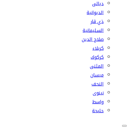
ديالى
الديوانية
ذي قار
السليمانية
صلاح الدين
كربلاء
كركوك
المثنى
ميسان
النجف
نينوى
واسط
حلبجة