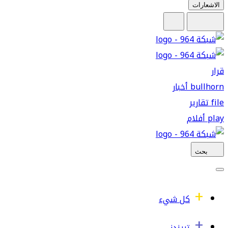
الاشعارات
قرار
bullhorn
أخبار
file
تقارير
play
أفلام
بحث
كل شيء
تريندز