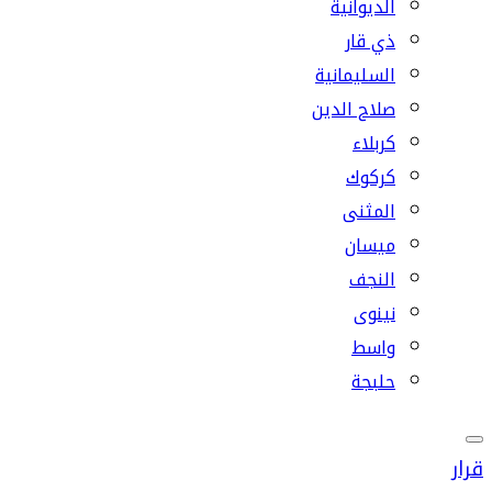
الديوانية
ذي قار
السليمانية
صلاح الدين
كربلاء
كركوك
المثنى
ميسان
النجف
نينوى
واسط
حلبجة
قرار