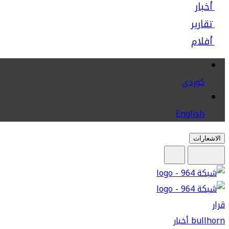
أخبار
تقارير
أفلام
كوردى
English
الاشعارات
قرار
bullhorn
أخبار