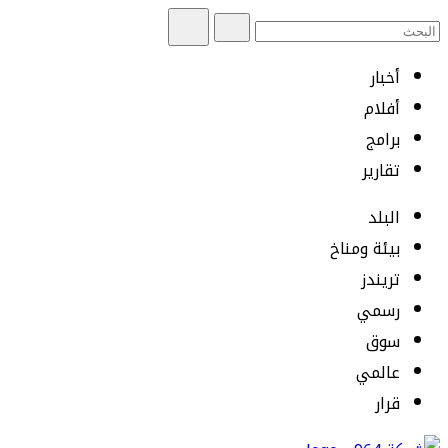
أخبار
أفلام
برامج
تقارير
البلد
بيئة ومناخ
تريندز
رسمي
سوق
عالمي
قرار